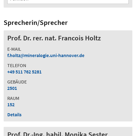
Sprecherin/Sprecher
Prof. Dr. rer. nat. Francois Holtz
E-MAIL
f.holtz
mineralogie.uni-hannover.de
TELEFON
+49 511 762 5281
GEBÄUDE
2501
RAUM
152
Details
Prof. Dr.-Ing. habil. Monika Sester